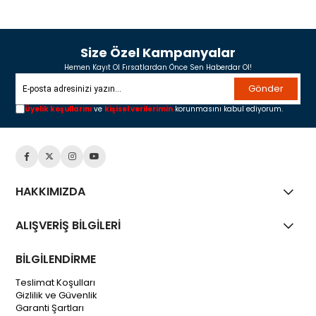
Size Özel Kampanyalar
Hemen Kayıt Ol Fırsatlardan Önce Sen Haberdar Ol!
Gönder
Üyelik koşullarını
ve
kişisel verilerimin
korunmasını kabul ediyorum.
HAKKIMIZDA
ALIŞVERİŞ BİLGİLERİ
BİLGİLENDİRME
Teslimat Koşulları
Gizlilik ve Güvenlik
Garanti Şartları